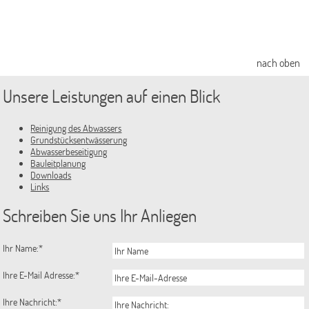
Aktuelle Bauleitplanverfahren
rechtskräftige Flächennutzungspläne
nach oben
rechtskräftige Bebauungspläne
Unsere Leistungen auf einen Blick
Landschaftspläne
Ansprechpartner/-innen
Reinigung des Abwassers
Grundstücksentwässerung
Satzungen
Abwasserbeseitigung
Bauleitplanung
Aktuelles
Downloads
Links
amtliche Bekanntmachungen
Schreiben Sie uns Ihr Anliegen
Ausschreibungen und Beschaffung
Baustellen
Ihr Name:
*
Nebeluntersuchung
Ihre E-Mail Adresse:
*
Pressemitteilungen
Ihre Nachricht:
*