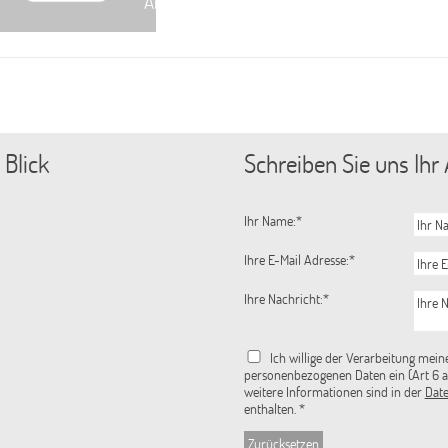
Ansprechpartner/-innen
Wann mu
Wie kann
Beratun
 Blick
Schreiben Sie uns Ihr
Ihr Name:
*
Ihre E-Mail Adresse:
*
Ihre Nachricht:
*
Ich willige der Verarbeitung mein
personenbezogenen Daten ein (Art 6 ab
weitere Informationen sind in der
Dat
enthalten.
*