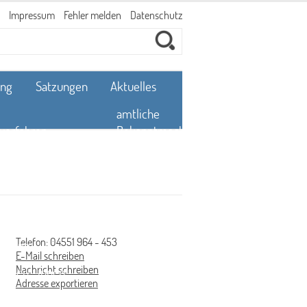
Impressum
Fehler melden
Datenschutz
ung
Satzungen
Aktuelles
amtliche
he Grundlagen
nverfahren
Bekanntmachungen
 alles geprüft
ige
Ausschreibungen und
?
zungspläne
Beschaffung
 prüfen?
ige
Baustellen
tation der
pläne
Nebeluntersuchung
eitsprüfung
Telefon: 04551 964 - 453
spläne
Pressemitteilungen
E-Mail schreiben
 Schadensbilder
Nachricht schreiben
rtner/-innen
Sitzungen
Adresse exportieren
et eine Prüfung?