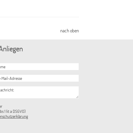
ss ich sanieren
 saniert werden?
gsangebot des ZVM
nach oben
 Anliegen
er
s 1 lit a DSGVO)
enschutzerklärung