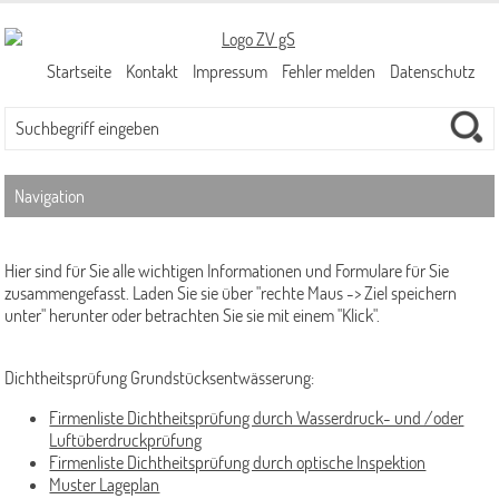
Startseite
Kontakt
Impressum
Fehler melden
Datenschutz
Navigation
Abwassergebühren
Hier sind für Sie alle wichtigen Informationen und Formulare für Sie
Niederschlagswassergebühr (NiWaG)
zusammengefasst. Laden Sie sie über "rechte Maus -> Ziel speichern
unter" herunter oder betrachten Sie sie mit einem "Klick".
Schmutzwassergebühr
Ansprechpartner/-innen
Dichtheitsprüfung Grundstücksentwässerung:
Kanalnetz
Firmenliste Dichtheitsprüfung durch Wasserdruck- und /oder
Luftüberdruckprüfung
Kanalbetrieb
Firmenliste Dichtheitsprüfung durch optische Inspektion
Kanalplanung
Muster Lageplan