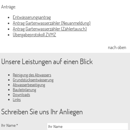
Regenrückhaltebecken
Anträge:
Ansprechpartner/-innen
Entwässerungsantrag
Antrag Gartenwasserzähler (Neuanmeldung)
Kläranlage
Antrag Gartenwasserzähler (Zählertausch)
Übergabeprotokoll ZVMZ
Wie funktioniert die Abwasserreinigung
Das gehört nicht ins Abwasser
nach oben
Ausbildung auf der Kläranlage
Unsere Leistungen auf einen Blick
Der Umwelt zuliebe
Reinigung des Abwassers
Ansprechpartner/-innen
Grundstücksentwässerung
Abwasserbeseitigung
Grundstücksentwässerung
Bauleitplanung
Downloads
Dichtheitsprüfung bis zum 31.12.2040
Links
Rechtliche Grundlagen
Schreiben Sie uns Ihr Anliegen
Was muss alles geprüft werden?
Ihr Name:
*
Wer darf prüfen?