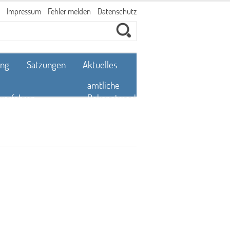
Impressum
Fehler melden
Datenschutz
ung
Satzungen
Aktuelles
amtliche
he Grundlagen
nverfahren
Bekanntmachungen
 alles geprüft
ige
Ausschreibungen und
?
zungspläne
Beschaffung
 prüfen?
ige
Baustellen
tation der
pläne
Nebeluntersuchung
eitsprüfung
spläne
Pressemitteilungen
 Schadensbilder
rtner/-innen
Sitzungen
et eine Prüfung?