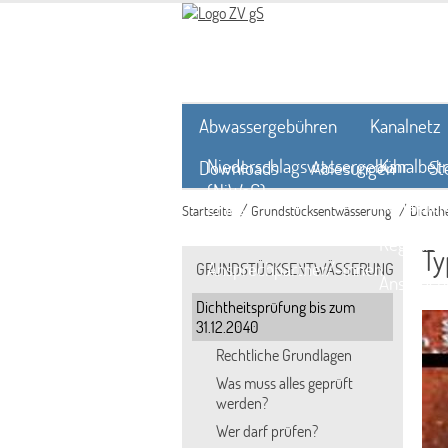
Abwassergebühren
Kanalnetz
Niederschlagswassergebühr
Kanalbetr
Downloads
Ablesungen
St
(NiWaG)
Kanalpla
Links
/
/
Startseite
Grundstücksentwässerung
Dichthe
Schmutzwassergebühr
Regenrüc
Ty
Ansprechpartner/-innen
GRUNDSTÜCKSENTWÄSSERUNG
Ansprech
Dichtheitsprüfung bis zum
31.12.2040
Rechtliche Grundlagen
Was muss alles geprüft
werden?
Wer darf prüfen?