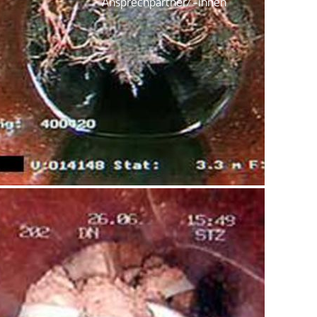
Ansprechpartner/-innen
Wann mu
Wie kann
Beratun