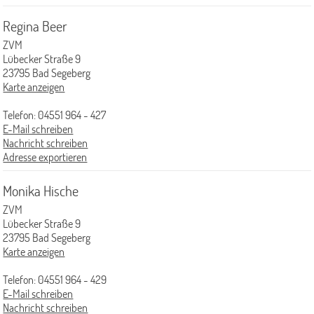
Dokumentation der Dichtigkeitsprüfung
Regina Beer
Typische Schadensbilder
ZVM
Lübecker Straße 9
Was kostet eine Prüfung?
23795 Bad Segeberg
Karte anzeigen
Wann muss ich sanieren
Telefon: 04551 964 - 427
Wie kann saniert werden?
E-Mail schreiben
Beratungsangebot des ZVM
Nachricht schreiben
Adresse exportieren
Vorsorge gegen Rückstau
Fremdwasserbeseitigung
Monika Hische
ZVM
Versickerung von Niederschlagswasser
Lübecker Straße 9
Entwässerungsanträge
23795 Bad Segeberg
Karte anzeigen
Gartenwasserzähler
Telefon: 04551 964 - 429
Ansprechpartner/-innen
E-Mail schreiben
Nachricht schreiben
Bauleitplanung