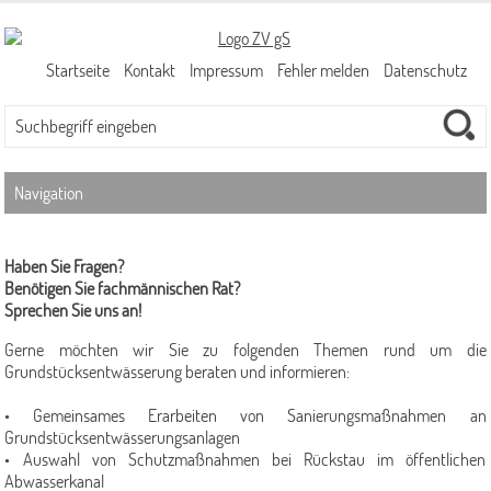
Startseite
Kontakt
Impressum
Fehler melden
Datenschutz
Navigation
Abwassergebühren
Haben Sie Fragen?
Niederschlagswassergebühr (NiWaG)
Benötigen Sie fachmännischen Rat?
Sprechen Sie uns an!
Schmutzwassergebühr
Gerne möchten wir Sie zu folgenden Themen rund um die
Ansprechpartner/-innen
Grundstücksentwässerung beraten und informieren:
Kanalnetz
• Gemeinsames Erarbeiten von Sanierungsmaßnahmen an
Grundstücksentwässerungsanlagen
Kanalbetrieb
• Auswahl von Schutzmaßnahmen bei Rückstau im öffentlichen
Kanalplanung
Abwasserkanal