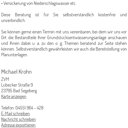
• Versickerung von Niederschlagswasser etc.
Regenrückhaltebecken
Diese Beratung ist für Sie selbstverständlich kostenfrei und
Ansprechpartner/-innen
unverbindlich.
Kläranlage
Sie können gerne einen Termin mit uns vereinbaren, bei dem wir uns vor
Wie funktioniert die Abwasserreinigung
Ort die Bestandteile Ihrer Grundstücksentwässerungsanlage anschauen
und Ihnen dabei u. a. zu den o. g. Themen beratend zur Seite stehen
Das gehört nicht ins Abwasser
können. Selbstverständlich gewährleisten wir auch die Bereitstellung von
Planunterlagen.
Ausbildung auf der Kläranlage
Der Umwelt zuliebe
Michael Krohn
Ansprechpartner/-innen
ZVM
Lübecker Straße 9
Grundstücksentwässerung
23795 Bad Segeberg
Karte anzeigen
Dichtheitsprüfung bis zum 31.12.2040
Rechtliche Grundlagen
Telefon: 04551 964 - 428
E-Mail schreiben
Was muss alles geprüft werden?
Nachricht schreiben
Adresse exportieren
Wer darf prüfen?