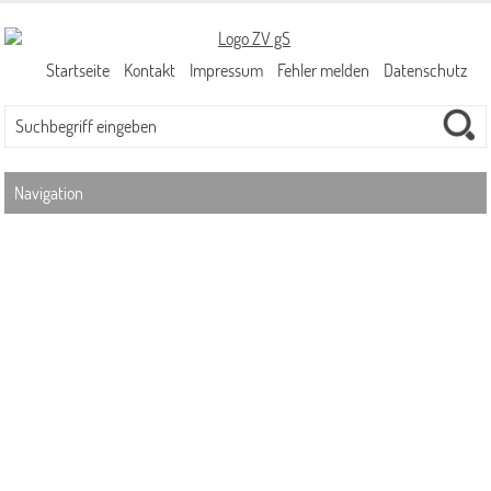
Startseite
Kontakt
Impressum
Fehler melden
Datenschutz
Navigation
Abwassergebühren
Niederschlagswassergebühr (NiWaG)
Schmutzwassergebühr
Ansprechpartner/-innen
Kanalnetz
Kanalbetrieb
Kanalplanung