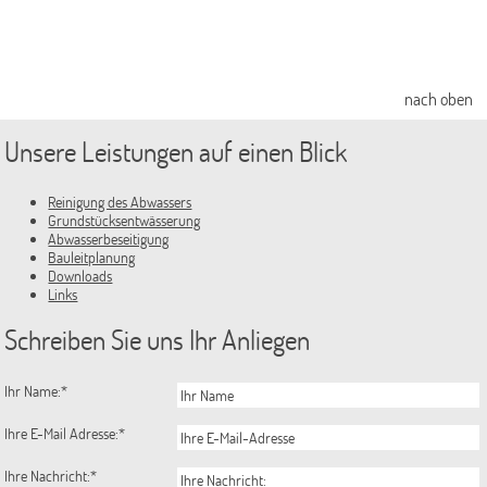
Aktuelle Bauleitplanverfahren
rechtskräftige Flächennutzungspläne
nach oben
rechtskräftige Bebauungspläne
Unsere Leistungen auf einen Blick
Landschaftspläne
Ansprechpartner/-innen
Reinigung des Abwassers
Grundstücksentwässerung
Satzungen
Abwasserbeseitigung
Bauleitplanung
Aktuelles
Downloads
Links
amtliche Bekanntmachungen
Schreiben Sie uns Ihr Anliegen
Ausschreibungen und Beschaffung
Baustellen
Ihr Name:
*
Nebeluntersuchung
Ihre E-Mail Adresse:
*
Pressemitteilungen
Ihre Nachricht:
*